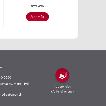
$29.495
Ver más
os
90 0000
entas Av. Matta 1195,
Sugerencias
y/o felicitaciones
ine@gobantes.cl