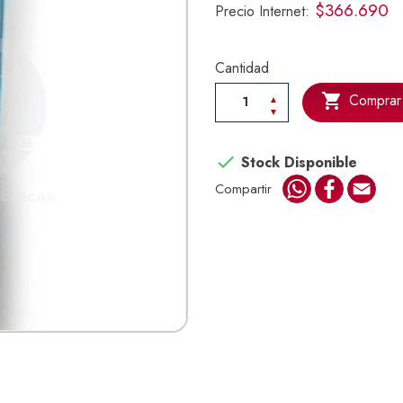
$366.690
Precio Internet:
Cantidad

Comprar

Stock Disponible
WhatsApp
Faceboo
Emai
Compartir