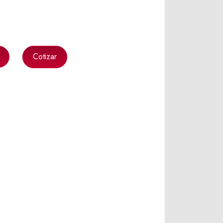
Cotizar
k
l