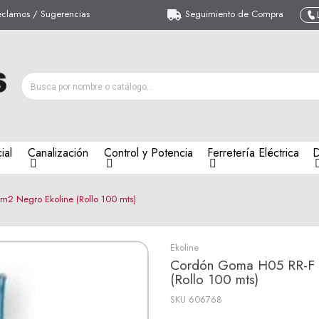
eclamos / Sugerencias
Seguimiento de Compra
ial
Canalización
Control y Potencia
Ferretería Eléctrica
D
2 Negro Ekoline (Rollo 100 mts)
Ekoline
Cordón Goma H05 RR-F 3
(Rollo 100 mts)
SKU
606768