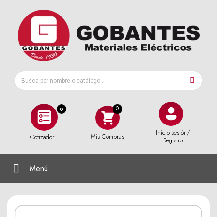
0
Inicio sesión/
Mis Compras
Cotizador
Registro
Menú