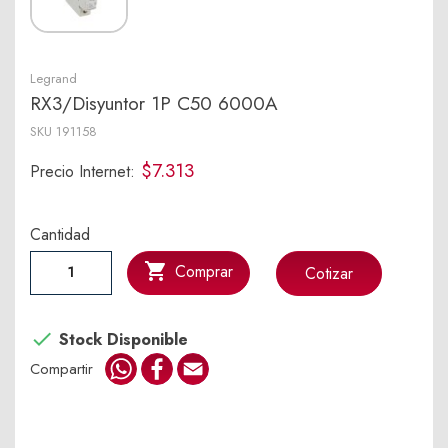
Legrand
RX3/Disyuntor 1P C50 6000A
SKU
191158
$7.313
Precio Internet:
Cantidad

Comprar
Cotizar

Stock Disponible
WhatsApp
Facebook
Email
Compartir