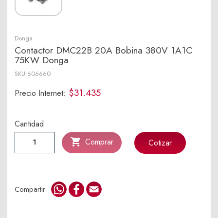
Donga
Contactor DMC22B 20A Bobina 380V 1A1C
75KW Donga
SKU
606660
$31.435
Precio Internet:
Cantidad

Comprar
Cotizar
WhatsApp
Facebook
Email
Compartir