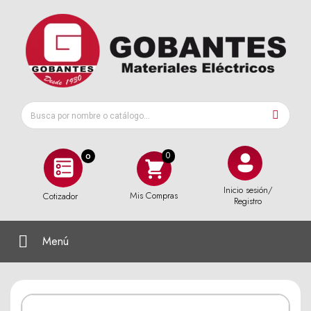
0
Inicio sesión/
Mis Compras
Cotizador
Registro
Menú