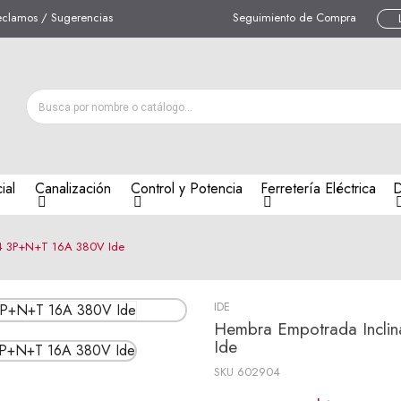
eclamos / Sugerencias
Seguimiento de Compra
ial
Canalización
Control y Potencia
Ferretería Eléctrica
D
44 3P+N+T 16A 380V Ide
IDE
Hembra Empotrada Incli
Ide
SKU
602904