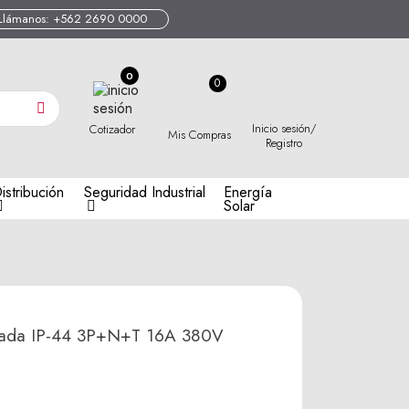
Llámanos: +562 2690 0000
0
Inicio sesión/
Cotizador
Mis Compras
Registro
istribución
Seguridad Industrial
Energía
Solar
nada IP-44 3P+N+T 16A 380V