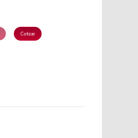
Cotizar
k
l