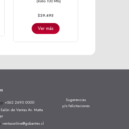
(Rollo 100 Mts)
$29.495
Ver más
os
Sugerencias
+562 2690 0000
y/o felicitaciones
Salón de Ventas Av. Matta
go
ventasonline@gobantes.cl