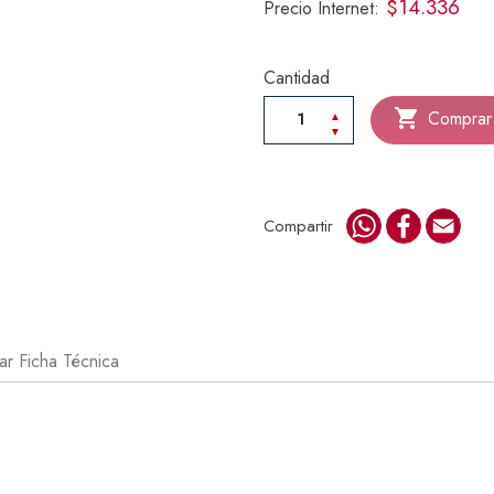
$14.336
Precio Internet:
Cantidad

Comprar
WhatsApp
Faceboo
Emai
Compartir
r Ficha Técnica