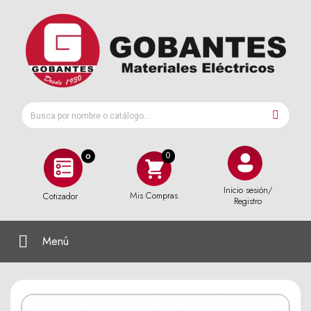
0
Inicio sesión/
Mis Compras
Cotizador
Registro
Menú