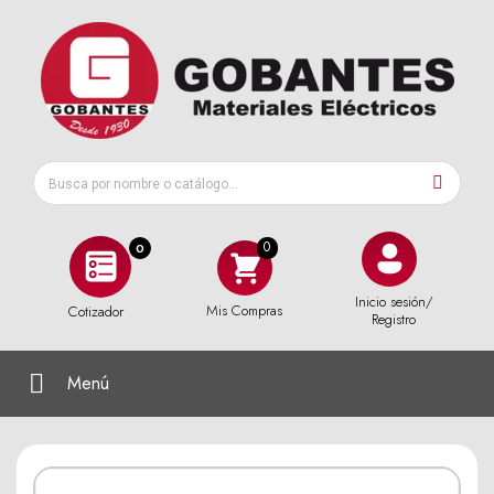
0
Inicio sesión/
Mis Compras
Cotizador
Registro
Menú