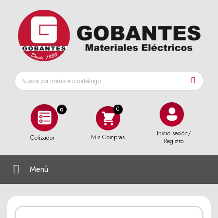
0
Inicio sesión/
Mis Compras
Cotizador
Registro
Menú