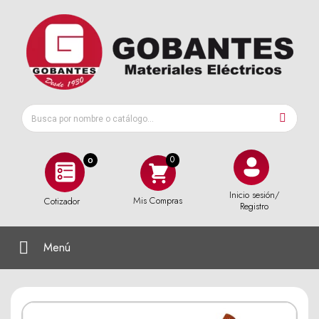
0
Inicio sesión/
Mis Compras
Cotizador
Registro
Menú