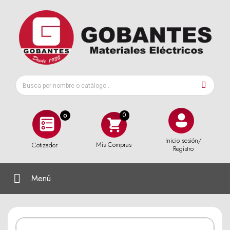
0
Inicio sesión/
Mis Compras
Cotizador
Registro
Menú