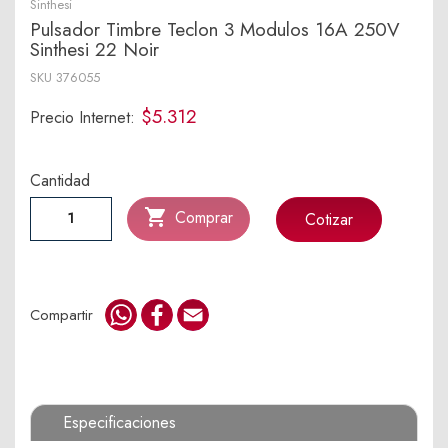
Sinthesi
Pulsador Timbre Teclon 3 Modulos 16A 250V
Sinthesi 22 Noir
SKU
376055
$5.312
Precio Internet:
Cantidad

Comprar
Cotizar
WhatsApp
Facebook
Email
Compartir
Especificaciones