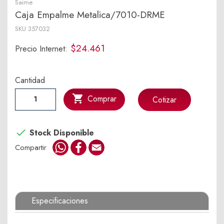
Saime
Caja Empalme Metalica/7010-DRME
SKU
357032
$24.461
Precio Internet:
Cantidad

Comprar
Cotizar

Stock Disponible
WhatsApp
Facebook
Email
Compartir
Especificaciones