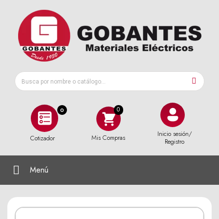
0
Inicio sesión/
Mis Compras
Cotizador
Registro
Menú