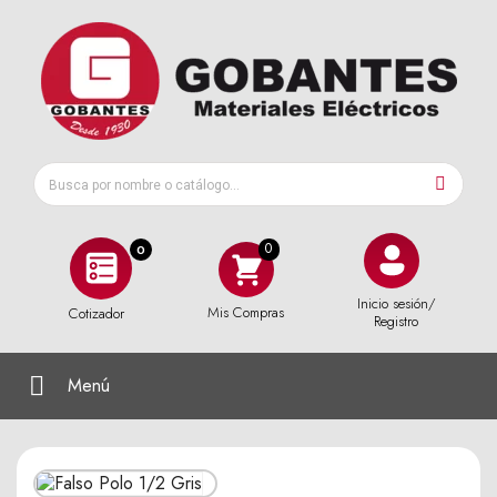
0
Inicio sesión/
Mis Compras
Cotizador
Registro
Menú