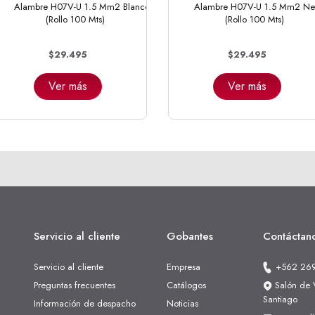
Alambre H07V-U 1.5 Mm2 Blanco
Alambre H07V-U 1.5 Mm2 Ne
(Rollo 100 Mts)
(Rollo 100 Mts)
$29.495
$29.495
Ver más
Ver más
Servicio al cliente
Gobantes
Contáctan
Servicio al cliente
Empresa
+562 26
Preguntas frecuentes
Catálogos
Salón de V
Santiago
Información de despacho
Noticias