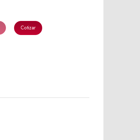
Cotizar
k
l