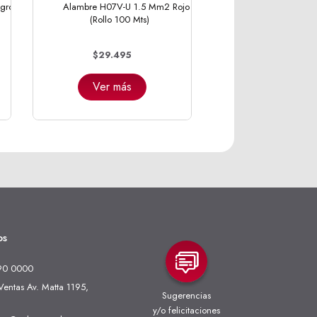
gro
Alambre H07V-U 1.5 Mm2 Rojo
(Rollo 100 Mts)
$29.495
Ver más
os
90 0000
entas Av. Matta 1195,
Sugerencias
y/o felicitaciones