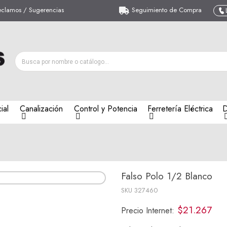
eclamos / Sugerencias
Seguimiento de Compra
ial
Canalización
Control y Potencia
Ferretería Eléctrica
D
Falso Polo 1/2 Blanco
SKU
327460
$21.267
Precio Internet: