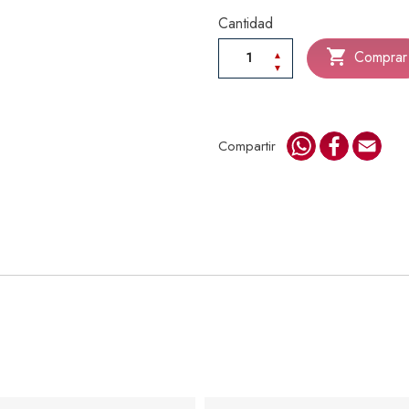
Cantidad

Comprar
WhatsApp
Faceboo
Emai
Compartir