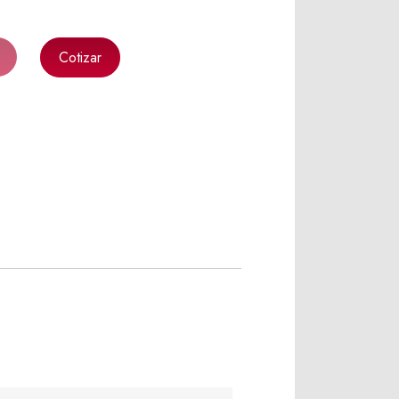
Cotizar
k
l