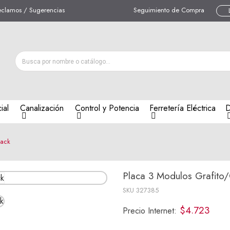
eclamos / Sugerencias
Seguimiento de Compra
ial
Canalización
Control y Potencia
Ferretería Eléctrica
D
lack
Placa 3 Modulos Grafito/
SKU
327385
$4.723
Precio Internet: