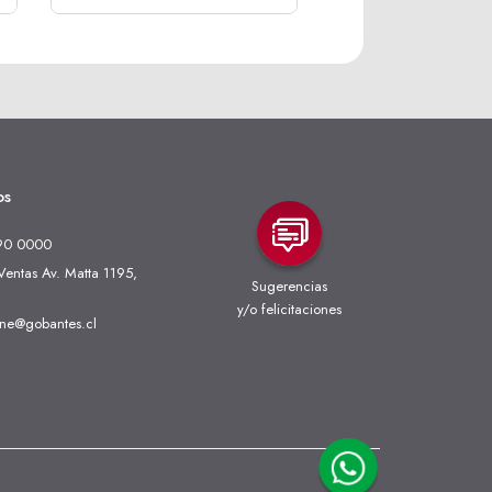
os
90 0000
entas Av. Matta 1195,
Sugerencias
y/o felicitaciones
ine@gobantes.cl