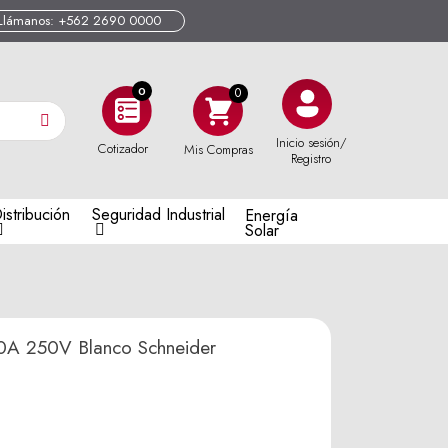
Llámanos: +562 2690 0000
0
Inicio sesión/
Cotizador
Mis Compras
Registro
istribución
Seguridad Industrial
Energía
Solar
10A 250V Blanco Schneider