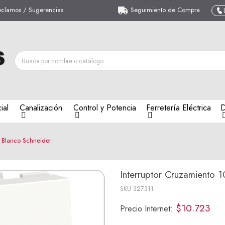
eclamos / Sugerencias
Seguimiento de Compra
ial
Canalización
Control y Potencia
Ferretería Eléctrica
D
 Blanco Schneider
Interruptor Cruzamiento 
SKU
327311
$10.723
Precio Internet: