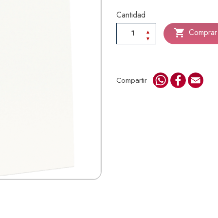
Cantidad

Comprar
WhatsApp
Faceboo
Emai
Compartir