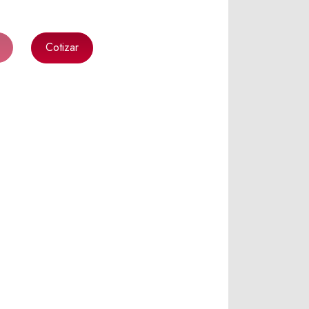
Cotizar
k
l