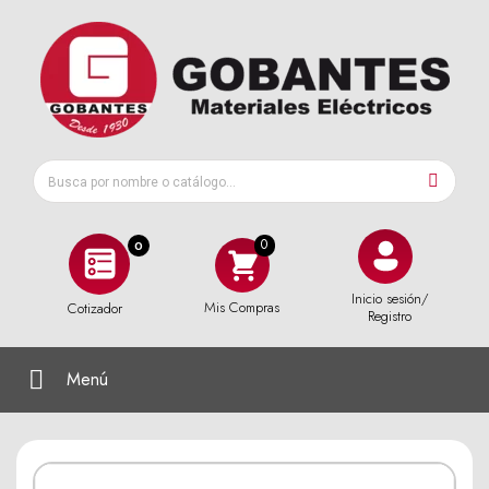
0
Inicio sesión/
Mis Compras
Cotizador
Registro
Menú