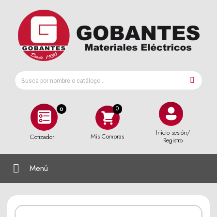
0
Inicio sesión/
Mis Compras
Cotizador
Registro
Menú