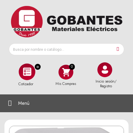
0
Inicio sesión/
Mis Compras
Cotizador
Registro
Menú