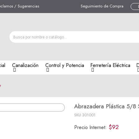
eclamos / Sugerencias
Seguimiento de Compra
ial
Canalización
Control y Potencia
Ferretería Eléctrica
D
r
Abrazadera Plástica 5/8 
SKU
301001
$92
Precio Internet: