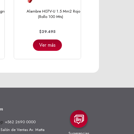
gro
Alambre H07V-U 1.5 Mm2 Rojo
(Rollo 100 Mts)
$29.495
Ver más
os
+562 2690 0000
Salón de Ventas Av. Matta
Sugerencias