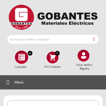
0
Inicio sesión/
Mis Compras
Cotizador
Registro
Menú