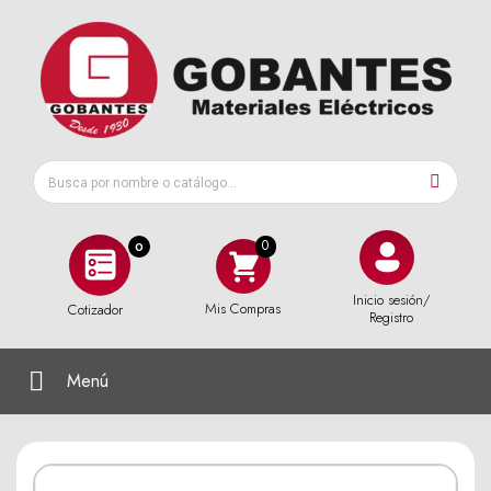
0
Inicio sesión/
Mis Compras
Cotizador
Registro
Menú