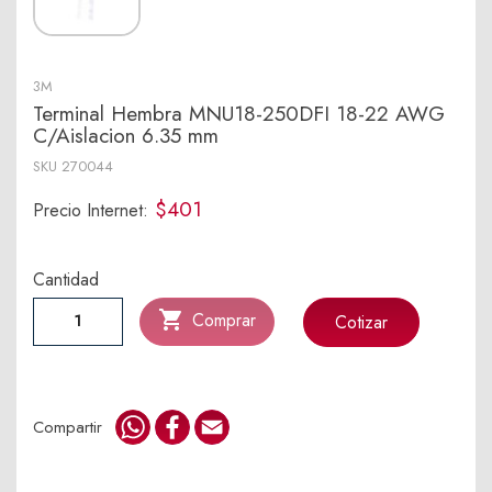
3M
Terminal Hembra MNU18-250DFI 18-22 AWG
C/Aislacion 6.35 mm
SKU
270044
$401
Precio Internet:
Cantidad

Comprar
Cotizar
WhatsApp
Facebook
Email
Compartir