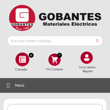
0
Inicio sesión/
Mis Compras
Cotizador
Registro
Menú