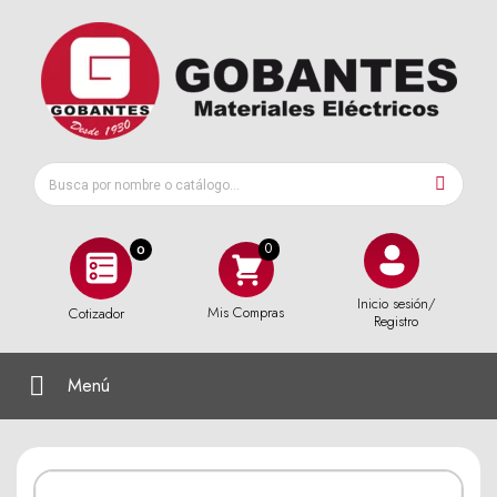
0
Inicio sesión/
Mis Compras
Cotizador
Registro
Menú