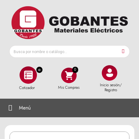
0
Inicio sesión/
Mis Compras
Cotizador
Registro
Menú